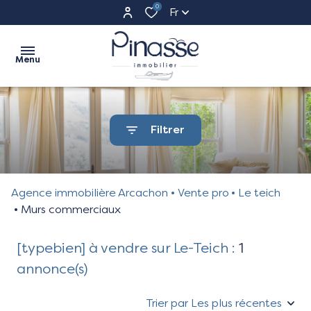
0
Fr
Menu
Accueil
Filtrer
Ventes
appartements
Ventes
maisons
Agence immobilière Arcachon
Vente pro
Le teich
Commerces
Murs commerciaux
terrains
Programme
[typebien] à vendre sur Le-Teich :
1
Neufs
autres
annonce(s)
Estimation
Trier par Les plus récentes
Biens