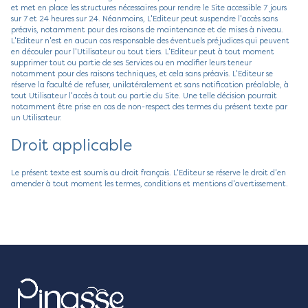
et met en place les structures nécessaires pour rendre le Site accessible 7 jours
sur 7 et 24 heures sur 24. Néanmoins, L'Editeur peut suspendre l'accès sans
préavis, notamment pour des raisons de maintenance et de mises à niveau.
L'Editeur n'est en aucun cas responsable des éventuels préjudices qui peuvent
en découler pour l'Utilisateur ou tout tiers. L'Editeur peut à tout moment
supprimer tout ou partie de ses Services ou en modifier leurs teneur
notamment pour des raisons techniques, et cela sans préavis. L'Editeur se
réserve la faculté de refuser, unilatéralement et sans notification préalable, à
tout Utilisateur l'accès à tout ou partie du Site. Une telle décision pourrait
notamment être prise en cas de non-respect des termes du présent texte par
un Utilisateur.
Droit applicable
Le présent texte est soumis au droit français. L'Editeur se réserve le droit d'en
amender à tout moment les termes, conditions et mentions d'avertissement.