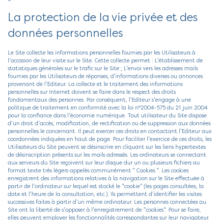
La protection de la vie privée et des
données personnelles
Le Site collecte les informations personnelles fournies par les Utilisateurs à
l'occasion de leur visite sur le Site. Cette collecte permet : L'établissement de
statistiques générales sur le trafic sur le Site ; L'envoi vers les adresses mails
fournies par les Utilisateurs de réponses, d'informations diverses ou annonces
provenant de l'Editeur. La collecte et le traitement des informations
personnelles sur Internet doivent se faire dans le respect des droits
fondamentaux des personnes. Par conséquent, l'Editeur s'engage à une
politique de traitement en conformité avec la loi n°2004-575 du 21 juin 2004
pour la confiance dans l'économie numérique. Tout utilisateur du Site dispose
d'un droit d'accès, modification, de rectification ou de suppression aux données
personnelles le concernant. Il peut exercer ces droits en contactant l'Editeur aux
coordonnées indiquées en haut de page. Pour faciliter l'exercice de ces droits, les
Utilisateurs du Site peuvent se désinscrire en cliquant sur les liens hypertextes
de désinscription présents sur les mails adressés. Les ordinateurs se connectant
aux serveurs du Site reçoivent sur leur disque dur un ou plusieurs fichiers au
format texte très légers appelés communément " Cookies ". Les cookies
enregistrent des informations relatives à la navigation sur le Site effectuée à
partir de l'ordinateur sur lequel est stocké le "cookie" (les pages consultées, la
date et l'heure de la consultation, etc.). Ils permettent d'identifier les visites
successives faites à partir d'un même ordinateur. Les personnes connectées au
Site ont la liberté de s'opposer à l'enregistrement de "cookies". Pour se faire,
elles peuvent employer les fonctionnalités correspondantes sur leur navigateur.