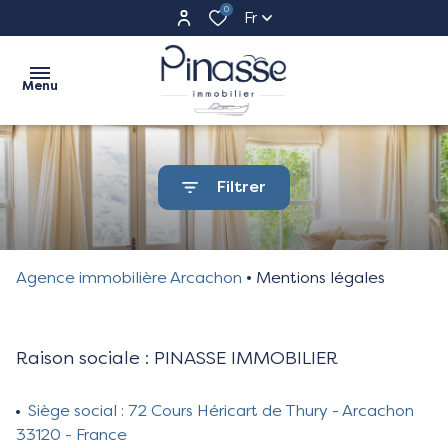
0
Fr
Menu
Accueil
Filtrer
Ventes
appartements
Ventes
maisons
Agence immobilière Arcachon
Mentions légales
Commerces
terrains
Programme
Raison sociale : PINASSE IMMOBILIER
Neufs
autres
Estimation
Siège social : 72 Cours Héricart de Thury - Arcachon
33120 - France
Biens