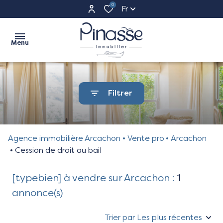
0
Fr
Menu
Accueil
Filtrer
Ventes
appartements
Ventes
maisons
Agence immobilière Arcachon
Vente pro
Arcachon
Commerces
Cession de droit au bail
terrains
Programme
[typebien] à vendre sur Arcachon :
1
Neufs
autres
annonce(s)
Estimation
Trier par Les plus récentes
Biens